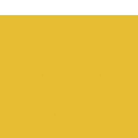
REHVIVAHETUS
Sõiduauto jooks
25.- euri
.
Maasturid ja pakibussid
35.-
euri
.
Küsige ka suverehvide
pakkumist. Hinnad alla kuni
-