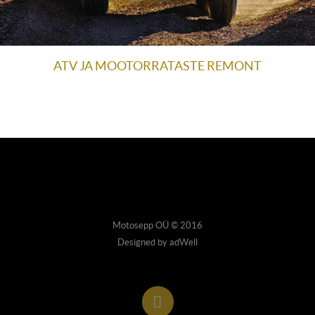
ATV JA MOOTORRATASTE REMONT
Motosepp OÜ © 2016
Designed by adWell