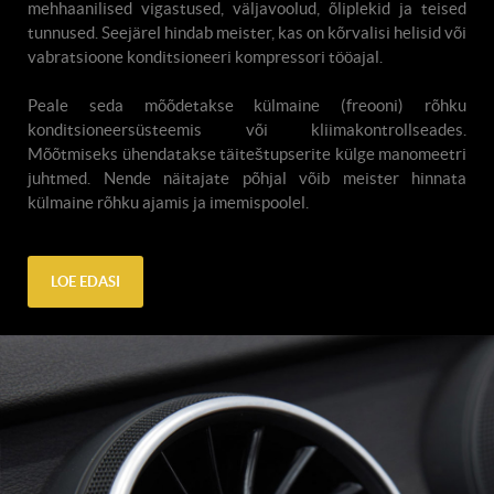
mehhaanilised vigastused, väljavoolud, õliplekid ja teised
tunnused. Seejärel hindab meister, kas on kõrvalisi helisid või
vabratsioone konditsioneeri kompressori tööajal.
Peale seda mõõdetakse külmaine (freooni) rõhku
konditsioneersüsteemis või kliimakontrollseades.
Mõõtmiseks ühendatakse täiteštupserite külge manomeetri
juhtmed. Nende näitajate põhjal võib meister hinnata
külmaine rõhku ajamis ja imemispoolel.
LOE EDASI